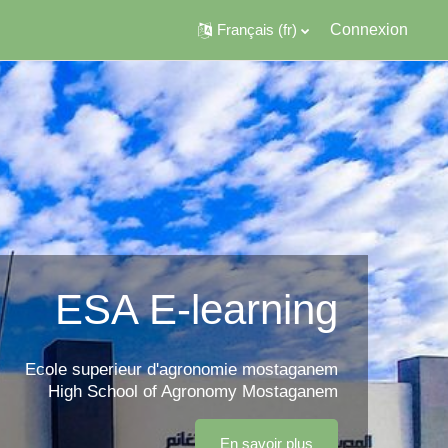
Français ‎(fr)‎
Connexion
ESA E-learning
Ecole superieur d'agronomie mostaganem
High School of Agronomy Mostaganem
En savoir plus