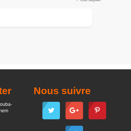
ter
Nous suivre
rouba-
anem